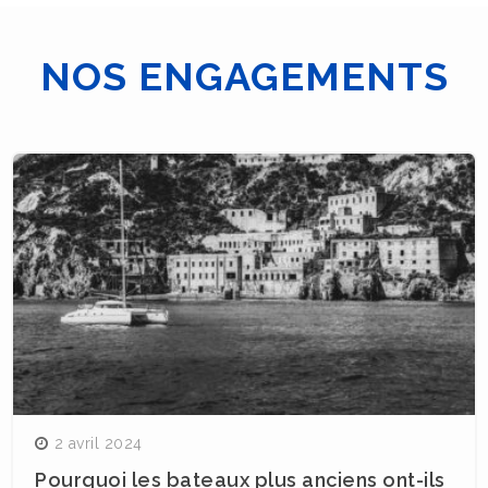
NOS ENGAGEMENTS
Navigation
des
articles
2 avril 2024
Pourquoi les bateaux plus anciens ont-ils