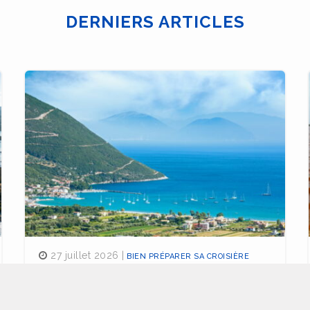
DERNIERS ARTICLES
27 juillet 2026 |
BIEN PRÉPARER SA CROISIÈRE
Découvrir la Grèce : par la mer ou
par la terre?