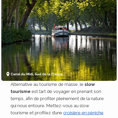
Alternative au tourisme de masse, le
slow
tourisme
est l’art de voyager en prenant son
temps, afin de profiter pleinement de la nature
qui nous entoure. Mettez-vous au slow
tourisme et profitez d’une
croisière en péniche