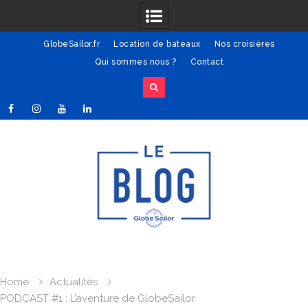
GlobeSailor.fr
Location de bateaux
Nos croisières
Qui sommes nous ?
Contact
Skip
Facebook
Instagram
Youtube
Linkedin
to
content
Home
Actualités
PODCAST #1 : L’aventure de GlobeSailor