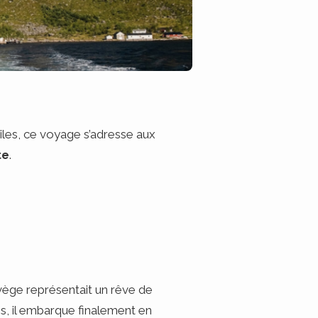
ciles, ce voyage s’adresse aux
te
.
vège représentait un rêve de
s, il embarque finalement en