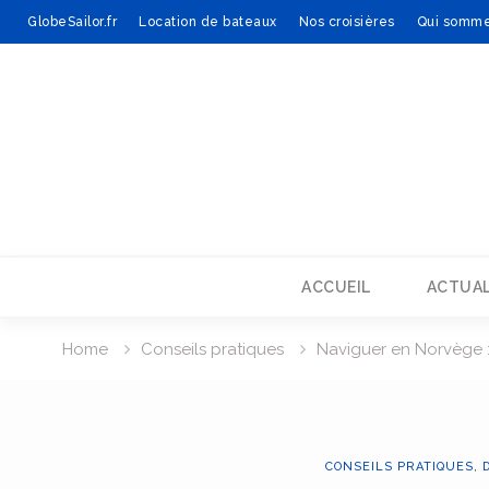
GlobeSailor.fr
Location de bateaux
Nos croisières
Qui somme
Skip
to
content
ACCUEIL
ACTUAL
Home
Conseils pratiques
Naviguer en Norvège 
CONSEILS PRATIQUES
,