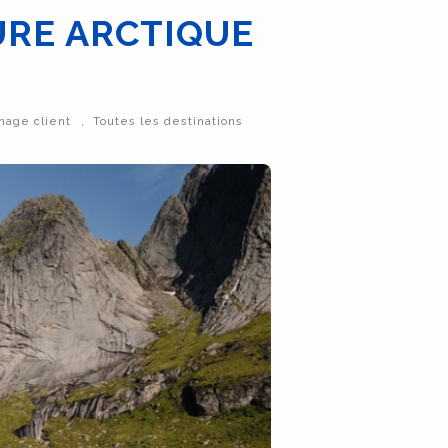
URE ARCTIQUE
,
age client
Toutes les destinations