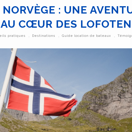
 NORVÈGE : UNE AVENT
AU CŒUR DES LOFOTEN
,
,
,
eils pratiques
Destinations
Guide location de bateaux
Témoign