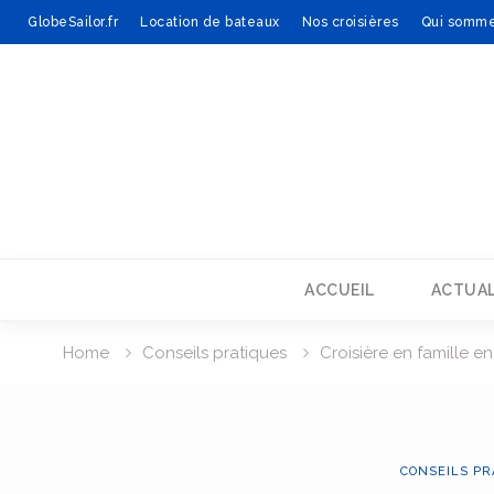
GlobeSailor.fr
Location de bateaux
Nos croisières
Qui somme
Skip
to
content
ACCUEIL
ACTUAL
Home
Conseils pratiques
Croisière en famille e
CONSEILS PR