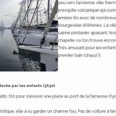
peu vers l’ancienne ville th
presqu’île volcanique qui con
années 60 avec de nombreux t
bourgeoisie d’Athènes. La vi
calme printanier apaisant. No
chapelle où l’on trouve encor
Très amusant pour les enfants
premier bain (chaud !).
 adorée par les enfants (3h30)
in, tôt pour s’assurer une place au port de la fameuse Hy
ristique, elle a su garder un charme fou. Pas de voiture à ter