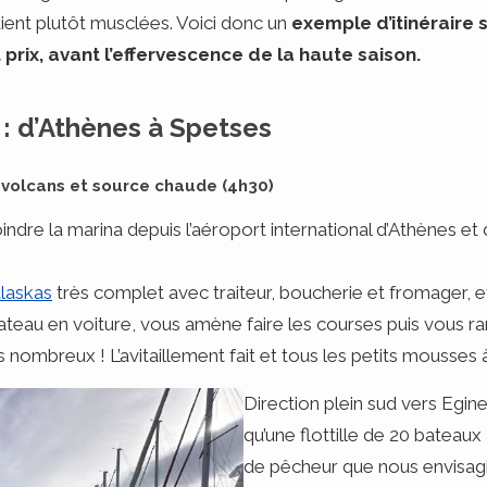
ent plutôt musclées. Voici donc un
exemple d’itinéraire 
prix, avant l’effervescence de la haute saison.
ur : d’Athènes à Spetses
: volcans et source chaude (4h30)
ndre la marina depuis l’aéroport international d’Athènes e
laskas
très complet avec traiteur, boucherie et fromager, et
ateau en voiture, vous amène faire les courses puis vous 
nombreux ! L’avitaillement fait et tous les petits mousses à 
Direction plein sud vers Egin
qu’une flottille de 20 bateaux a
de pêcheur que nous envisag