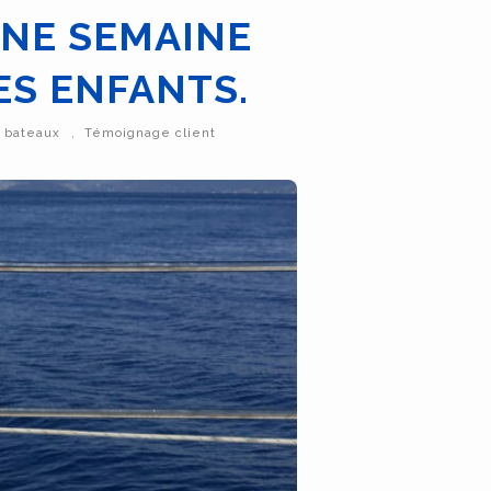
UNE SEMAINE
ES ENFANTS.
,
e bateaux
Témoignage client