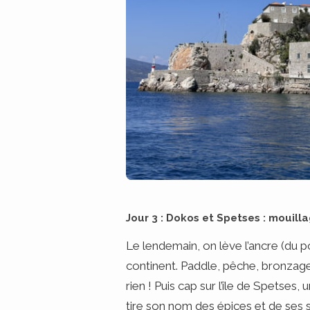
Jour 3 : Dokos et Spetses : mouill
Le lendemain, on lève l’ancre (du p
continent. Paddle, pêche, bronzage e
rien ! Puis cap sur l’île de Spetses,
tire son nom des épices et de ses 