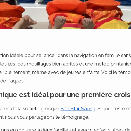
tion idéale pour se lancer dans la navigation en famille sans
es îles, des mouillages bien abrités et une météo printanièr
er pleinement, même avec de jeunes enfants. Voici le témoi
 de Pâques.
nique est idéal pour une première crois
uprès de la société grecque
Sea Star Sailing
. Séjour testé e
ont nous vous partageons le témoignage.
tons en croisière à deux familles et avec 5 enfants, âgés d