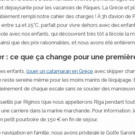
 et dépaysante pour les vacances de Pâques. La Grèce et pl
ablement rempli notre cahier des charges ! À 3h d’avion de P
t entre 14 et 25°C, parfait pour vivre dehors avec des enfan
opole avec nos enfants, qui découvrent très tôt à l’école la
 ainsi que des prix raisonnables, et nous avons été entièreme
 : ce que ça change pour une première
des enfants,
louer un catamaran en Grèce
avec skipper chang
ion reste sereine même pour les moins marins de l’équipage. E
 pleinement de chaque escale sans se soucier des manœuvr
eillis par Riginos (que nous appellerons Riga pendant tout l
 une carrière dans la marine marchande. Pour information, l
n petit pourboire de 150 € en fin de séjour.
navigation en famille, nous avons privilégié le Golfe Saron