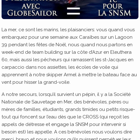
La mer, ce sont les marins, les plaisanciers: vous quand vous
embarquez pour une semaine aux Caraïbes sur un Lagoon
39 pendant les fêtes de Noël, nous quand nous partons en
week-end de team building sur la côte d’Azur en Eleuthera
60, mais aussi les pêcheurs qui ramassent les st-Jacques en
carpaccio dans nos assiettes, les écoles de voile qui
apprennent à notre skipper Armel à mettre le bateau face au
vent pour hisser la grand-voile.
A notre secours, lorsqu’il survient un pépin, il y a la Société
Nationale de Sauvetage en Mer, des bénévoles, pères ou
mères de familles, étudiants, grands timides ou petits risque-
tout qui foncent sur l’eau dès que le CROSS (qui reçoit les
appels de détresse et engage la SNSM pour intervenir si
besoin est) les appelle. A ces bénévoles nous voulons dire
merci, bravo et nous voulons qu’ils puissent perpétuer leur