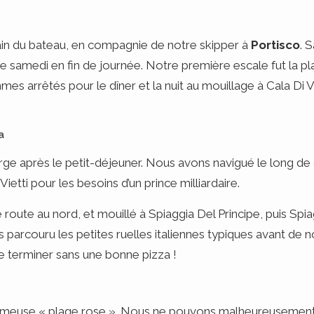
in du bateau, en compagnie de notre skipper à
Portisco
. 
e samedi en fin de journée. Notre première escale fut la pl
s arrêtés pour le dîner et la nuit au mouillage à Cala Di V
a
arge après le petit-déjeuner. Nous avons navigué le long de
 Vietti pour les besoins d’un prince milliardaire.
 route au nord, et mouillé à Spiaggia Del Principe, puis Sp
parcouru les petites ruelles italiennes typiques avant de n
 se terminer sans une bonne pizza !
 fameuse « plage rose ». Nous ne pouvons malheureusement p