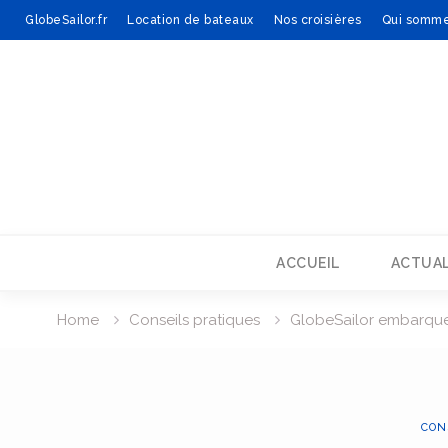
GlobeSailor.fr
Location de bateaux
Nos croisières
Qui somme
Skip
to
content
ACCUEIL
ACTUAL
Home
Conseils pratiques
GlobeSailor embarque
CON