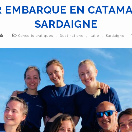
R EMBARQUE EN CATAMA
SARDAIGNE
,
,
,
,
Conseils pratiques
Destinations
Italie
Sardaigne