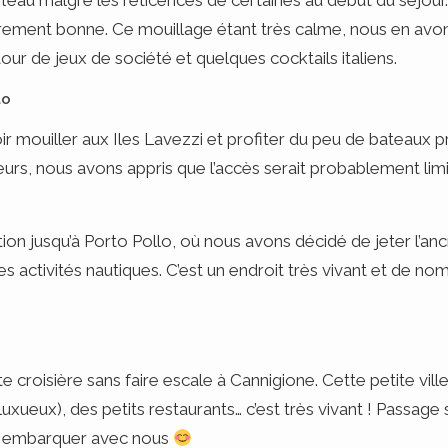
eau malgré les réticences de certaines au début du séjour. 
ièrement bonne. Ce mouillage étant très calme, nous en avon
utour de jeux de société et quelques cocktails italiens.
lo
 mouiller aux Iles Lavezzi et profiter du peu de bateaux pr
rs, nous avons appris que l’accès serait probablement limité 
on jusqu’à Porto Pollo, où nous avons décidé de jeter l’ancr
res activités nautiques. C’est un endroit très vivant et de no
 croisière sans faire escale à Cannigione. Cette petite ville
ueux), des petits restaurants… c’est très vivant ! Passage s
pu embarquer avec nous