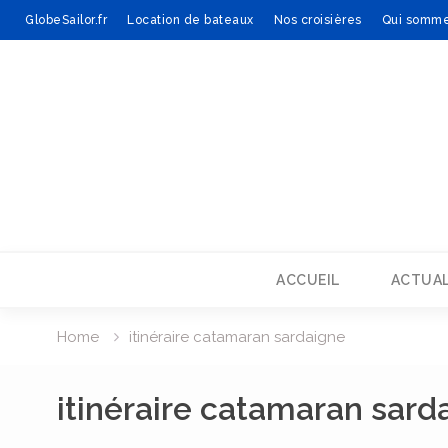
GlobeSailor.fr
Location de bateaux
Nos croisières
Qui somme
Skip
to
content
ACCUEIL
ACTUAL
Home
itinéraire catamaran sardaigne
itinéraire catamaran sard