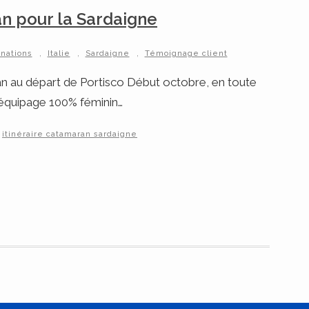
n pour la Sardaigne
,
,
,
inations
Italie
Sardaigne
Témoignage client
an au départ de Portisco Début octobre, en toute
 (équipage 100% féminin…
itinéraire catamaran sardaigne