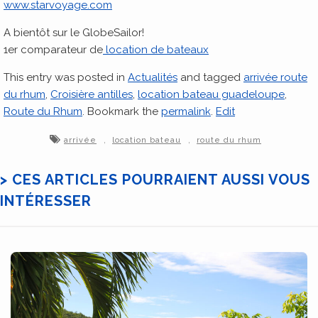
www.starvoyage.com
A bientôt sur le GlobeSailor!
1er comparateur de
location de bateaux
This entry was posted in
Actualités
and tagged
arrivée route
du rhum
,
Croisière antilles
,
location bateau guadeloupe
,
Route du Rhum
. Bookmark the
permalink
.
Edit
,
,
arrivée
location bateau
route du rhum
> CES ARTICLES POURRAIENT AUSSI VOUS
INTÉRESSER