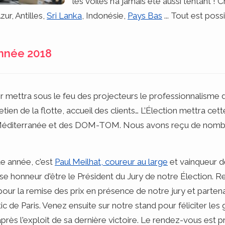
les voiles n’a jamais été aussi tentant !
ur, Antilles,
Sri Lanka
, Indonésie,
Pays Bas
... Tout est possi
Année 2018
ettra sous le feu des projecteurs le professionnalisme de
tretien de la flotte, accueil des clients… L’Élection mettra ce
e Méditerranée et des DOM-TOM. Nous avons reçu de nombr
e année, c'est
Paul Meilhat, coureur au large
et vainqueur 
mense honneur d'être le Président du Jury de notre Élection.
pour la remise des prix en présence de notre jury et partena
ic de Paris. Venez ensuite sur notre stand pour féliciter le
près l'exploit de sa dernière victoire. Le rendez-vous est pr