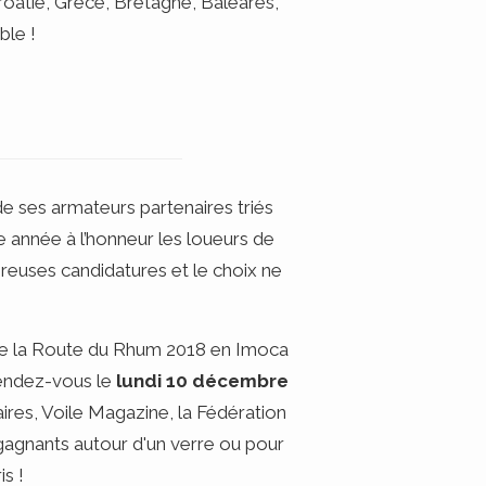
 Croatie, Grèce, Bretagne, Baléares,
ble !
 ses armateurs partenaires triés
tte année à l’honneur les loueurs de
euses candidatures et le choix ne
de la Route du Rhum 2018 en Imoca
 Rendez-vous le
lundi 10 décembre
ires, Voile Magazine, la Fédération
s gagnants autour d'un verre ou pour
is !