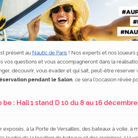
st présent au
Nautic de Paris
! Nos experts et nos loueurs 
 vos questions et vous accompagneront dans la réalisati
ger, découvrir, vous évader et qui sait, peut-être réserve
réservation pendant le Salon
, ce sera l'occasion rêvée po
 be : Hall 1 stand D 10 du 8 au 16 décembr
xposés, à la Porte de Versailles, des bateaux à voile, à mo
le leader de la location de bateaux et des croisières à la 