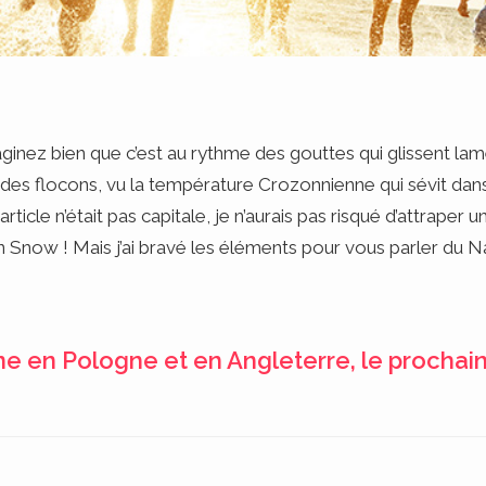
nez bien que c’est au rythme des gouttes qui glissent lam
oire des flocons, vu la température Crozonnienne qui sévit 
ticle n’était pas capitale, je n’aurais pas risqué d’attraper u
hn Snow ! Mais j’ai bravé les éléments pour vous parler du Na
ne en Pologne et en Angleterre, le procha