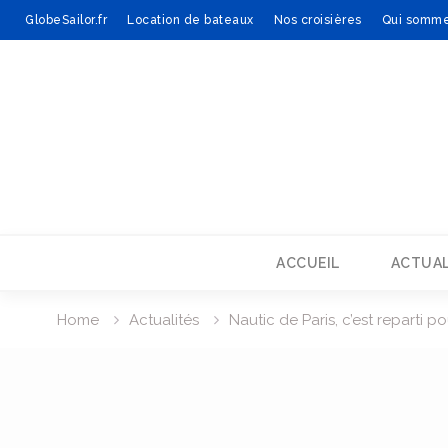
GlobeSailor.fr
Location de bateaux
Nos croisières
Qui somme
Skip
to
content
ACCUEIL
ACTUAL
Home
Actualités
Nautic de Paris, c’est reparti po