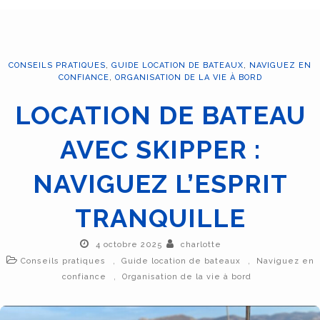
CONSEILS PRATIQUES
,
GUIDE LOCATION DE BATEAUX
,
NAVIGUEZ EN
CONFIANCE
,
ORGANISATION DE LA VIE À BORD
LOCATION DE BATEAU
AVEC SKIPPER :
NAVIGUEZ L’ESPRIT
TRANQUILLE
4 octobre 2025
charlotte
,
,
Conseils pratiques
Guide location de bateaux
Naviguez en
,
confiance
Organisation de la vie à bord