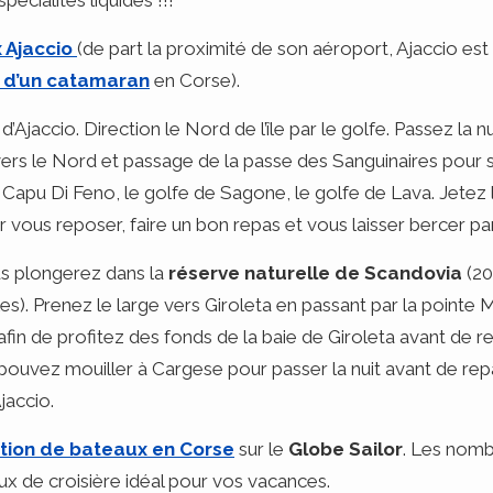
cialités liquides !!!
 Ajaccio
(de part la proximité de son aéroport, Ajaccio est
 d’un catamaran
en Corse).
Ajaccio. Direction le Nord de l’île par le golfe. Passez la n
p vers le Nord et passage de la passe des Sanguinaires pour s
z Capu Di Feno, le golfe de Sagone, le golfe de Lava. Jetez l
our vous reposer, faire un bon repas et vous laisser bercer p
us plongerez dans la
réserve naturelle de Scandovia
(20
iles). Prenez le large vers Giroleta en passant par la pointe M
afin de profitez des fonds de la baie de Giroleta avant de r
ouvez mouiller à Cargese pour passer la nuit avant de repar
jaccio.
tion de bateaux en Corse
sur le
Globe Sailor
. Les nom
x de croisière idéal pour vos vacances.