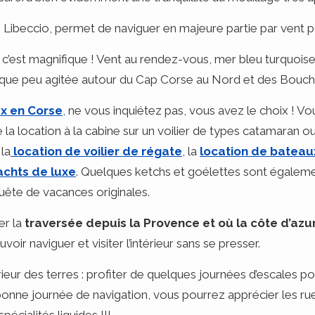
Libeccio, permet de naviguer en majeure partie par vent p
 c’est magnifique ! Vent au rendez-vous, mer bleu turquoise
que peu agitée autour du Cap Corse au Nord et des Bouche
x en Corse
,
ne vous inquiétez pas, vous avez le choix ! Vou
 la location à la cabine sur un voilier de types catamaran 
la
location de voilier de régate
, la
location de bateau
achts de luxe
. Quelques ketchs et goélettes sont égalemen
quête de vacances originales.
er la
traversée depuis la Provence et où la côte d’azu
voir naviguer et visiter l’intérieur sans se presser.
érieur des terres : profiter de quelques journées d’escales pour
e bonne journée de navigation, vous pourrez apprécier les r