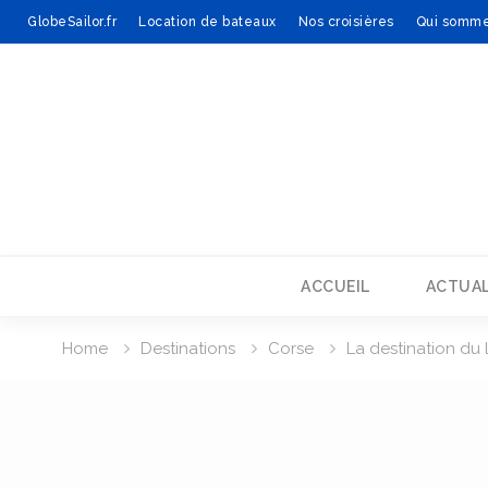
GlobeSailor.fr
Location de bateaux
Nos croisières
Qui somme
Skip
to
content
ACCUEIL
ACTUAL
Home
Destinations
Corse
La destination du 