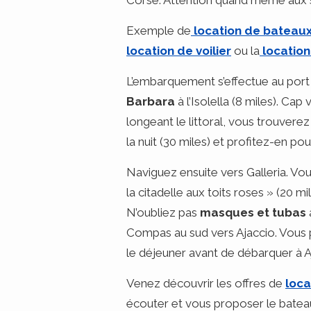
Corse. Attention quand même aux spé
Exemple de
location de bateaux
location de voilier
ou la
location
L’embarquement s’effectue au port d’
Barbara
à l’Isolella (8 miles). Ca
longeant le littoral, vous trouvere
la nuit (30 miles) et profitez-en p
Naviguez ensuite vers Galleria. Vo
la citadelle aux toits roses » (20 m
N’oubliez pas
masques et tubas
Compas au sud vers Ajaccio. Vous p
le déjeuner avant de débarquer à A
Venez découvrir les offres de
loca
écouter et vous proposer le bateau