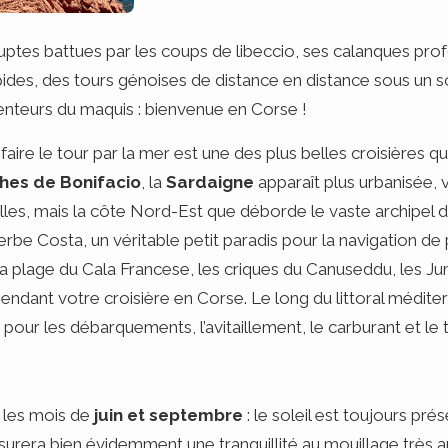
ruptes battues par les coups de libeccio, ses calanques pro
ides, des tours génoises de distance en distance sous un sol
senteurs du maquis : bienvenue en Corse !
aire le tour par la mer est une des plus belles croisières q
hes de Bonifacio
, la
Sardaigne
apparaît plus urbanisée,
illes, mais la côte Nord-Est que déborde le vaste archipel 
erbe Costa, un véritable petit paradis pour la navigation de 
e la plage du Cala Francese, les criques du Canuseddu, les J
endant votre croisière en Corse. Le long du littoral médit
 pour les débarquements, l’avitaillement, le carburant et le
t les mois de
juin et septembre
: le soleil est toujours pr
surera bien évidemment une tranquillité au mouillage très a