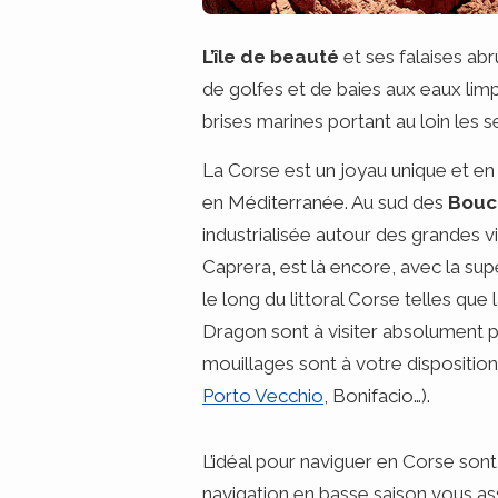
L’île de beauté
et ses falaises ab
de golfes et de baies aux eaux limp
brises marines portant au loin les 
La Corse est un joyau unique et en f
en Méditerranée. Au sud des
Bouc
industrialisée autour des grandes v
Caprera, est là encore, avec la sup
le long du littoral Corse telles qu
Dragon sont à visiter absolument p
mouillages sont à votre disposition
Porto Vecchio
, Bonifacio…).
L’idéal pour naviguer en Corse son
navigation en basse saison vous as