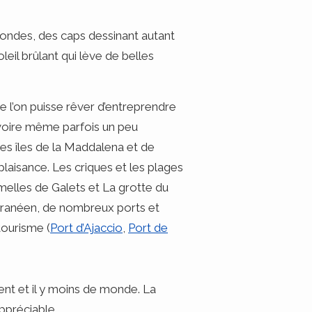
fondes, des caps dessinant autant
eil brûlant qui lève de belles
ue l’on puisse rêver d’entreprendre
 voire même parfois un peu
des îles de la Maddalena et de
plaisance. Les criques et les plages
umelles de Galets et La grotte du
erranéen, de nombreux ports et
 tourisme
(
Port d’Ajaccio
,
Po
rt de
ésent et il y moins de monde. La
ppréciable.