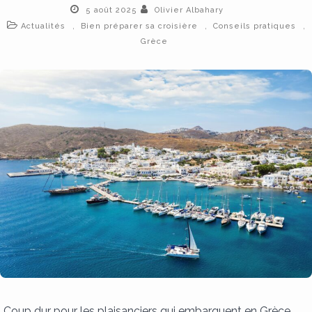
5 août 2025
Olivier Albahary
,
,
,
Actualités
Bien préparer sa croisière
Conseils pratiques
Grèce
Coup dur pour les plaisanciers qui embarquent en Grèce