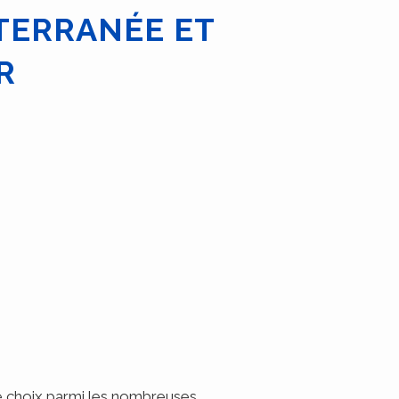
TERRANÉE ET
R
re choix parmi les nombreuses