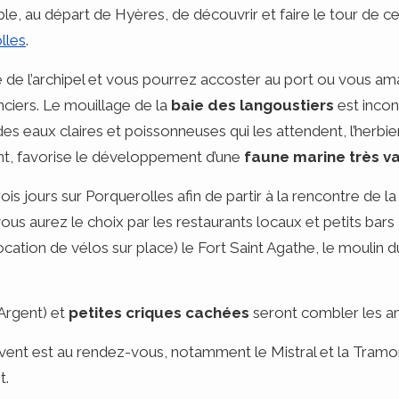
le, au départ de Hyères, de découvrir et faire le tour de ces
lles
.
le de l’archipel et vous pourrez accoster au port ou vous 
nciers. Le mouillage de la
baie des langoustiers
est incon
es eaux claires et poissonneuses qui les attendent, l’herbi
inent, favorise le développement d’une
faune marine très va
ois jours sur Porquerolles afin de partir à la rencontre de l
ous aurez le choix par les restaurants locaux et petits bars
ocation de vélos sur place) le Fort Saint Agathe, le moulin 
Argent) et
petites criques cachées
seront combler les ama
: le vent est au rendez-vous, notamment le Mistral et la Tra
t.