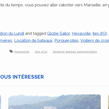
reste du temps, vous pouvez aller caboter vers Marseille, en
ation du Lundi
and tagged
Globe Sailor
,
Hexavoile
,
îles d’Or
,
Hyères
,
Location de bateaux
,
Porquerolles
,
Voiliers de croi
,
,
hexavoile
iles d'or
location bateau porquerolles
VOUS INTÉRESSER