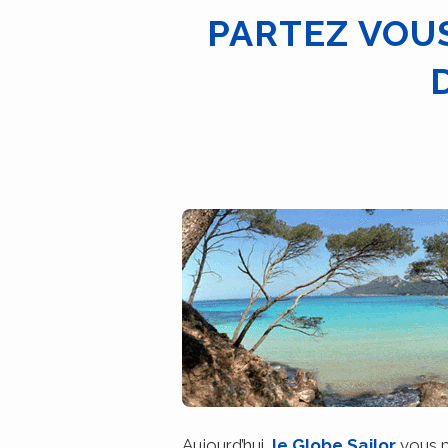
PARTEZ VOU
Aujourd’hui,
le Globe Sailor
vous p