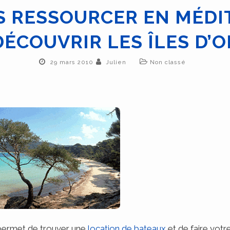
S RESSOURCER EN MÉDI
DÉCOUVRIR LES ÎLES D’O
29 mars 2010
Julien
Non classé
ermet de trouver une
location de bateaux
et de faire vot