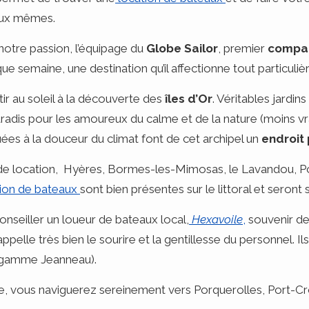
eux mêmes.
notre passion, l’équipage du
Globe Sailor
, premier
compar
ue semaine, une destination qu’il affectionne tout particuli
rtir au soleil à la découverte des
îles d’Or
. Véritables jardins
aradis pour les amoureux du calme et de la nature (moins vra
ées à la douceur du climat font de cet archipel un
endroit
e location, Hyères, Bormes-les-Mimosas, le Lavandou, P
tion de bateaux
sont bien présentes sur le littoral et seront 
onseiller un loueur de bateaux local,
Hexavoile
,
souvenir de
rappelle très bien le sourire et la gentillesse du personnel
ge gamme Jeanneau).
se, vous naviguerez sereinement vers Porquerolles, Port-Cro