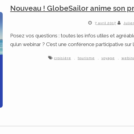
Nouveau ! GlobeSailor anime son pr
7 avril 2017
Julie
Posez vos questions : toutes les infos utiles et agréab
qu’un webinar ? C’est une conférence participative sur
,
,
,
croisière
tourisme
voyage
webin