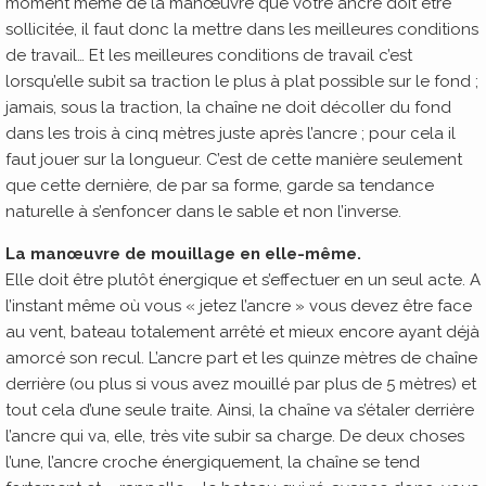
moment même de la manœuvre que votre ancre doit être
sollicitée, il faut donc la mettre dans les meilleures conditions
de travail… Et les meilleures conditions de travail c’est
lorsqu’elle subit sa traction le plus à plat possible sur le fond ;
jamais, sous la traction, la chaîne ne doit décoller du fond
dans les trois à cinq mètres juste après l’ancre ; pour cela il
faut jouer sur la longueur. C’est de cette manière seulement
que cette dernière, de par sa forme, garde sa tendance
naturelle à s’enfoncer dans le sable et non l’inverse.
La manœuvre de mouillage en elle-même.
Elle doit être plutôt énergique et s’effectuer en un seul acte. A
l’instant même où vous « jetez l’ancre » vous devez être face
au vent, bateau totalement arrêté et mieux encore ayant déjà
amorcé son recul. L’ancre part et les quinze mètres de chaîne
derrière (ou plus si vous avez mouillé par plus de 5 mètres) et
tout cela d’une seule traite. Ainsi, la chaîne va s’étaler derrière
l’ancre qui va, elle, très vite subir sa charge. De deux choses
l’une, l’ancre croche énergiquement, la chaîne se tend