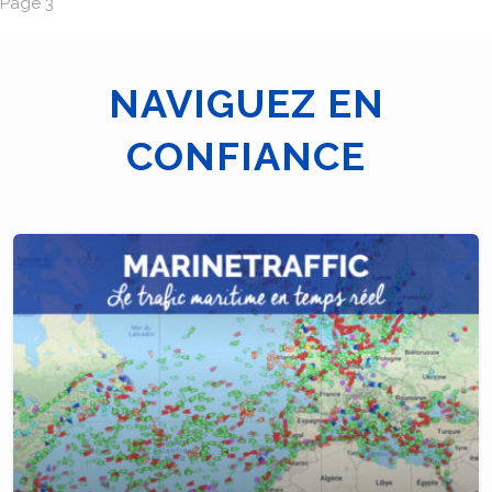
Page 3
NAVIGUEZ EN
CONFIANCE
Navigation
des
articles